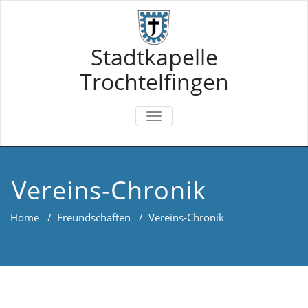
Skip
to
content
Stadtkapelle
Trochtelfingen
TOGGLE
NAVIGATION
Vereins-Chronik
Home
/
Freundschaften
/
Vereins-Chronik