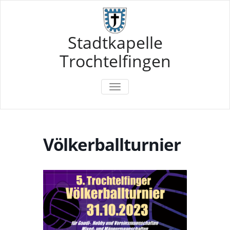
Skip
to
content
Stadtkapelle
Trochtelfingen
TOGGLE
NAVIGATION
Völkerballturnier