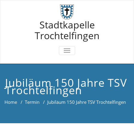
Skip
to
content
Stadtkapelle
Trochtelfingen
TOGGLE
NAVIGATION
Jubiläum 150 Jahre TSV
Trochtelfingen
Home
/
Termin
/
Jubiläum 150 Jahre TSV Trochtelfingen